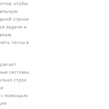
Проекты
етов, чтобы
бильную
Вакансии
ндной строки
Блог
ся задачи и
Контакты
чикам
нять тесты в
длагает
ные системы,
олько строк
ли
ь с помощью
ция