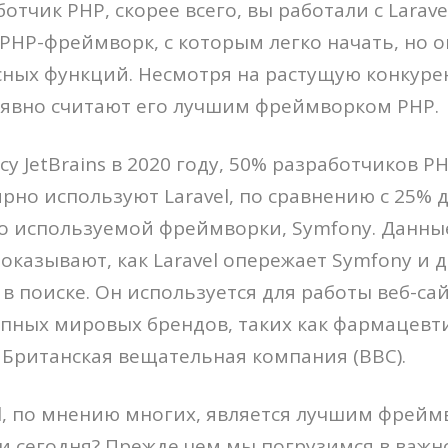
отчик PHP, скорее всего, вы работали с Laravel
HP-фреймворк, с которым легко начать, но о
сных функций. Несмотря на растущую конкур
 явно считают его лучшим фреймворком PHP.
су JetBrains в 2020 году, 50% разработчиков P
ярно используют Laravel, по сравнению с 25%
о используемой фреймворки, Symfony. Данны
показывают, как Laravel опережает Symfony и 
в поиске. Он используется для работы веб-са
упных мировых брендов, таких как фармацевт
 и Британская вещательная компания (BBC).
l, по мнению многих, является лучшим фрейм
и сегодня? Прежде чем мы погрузимся в важнос