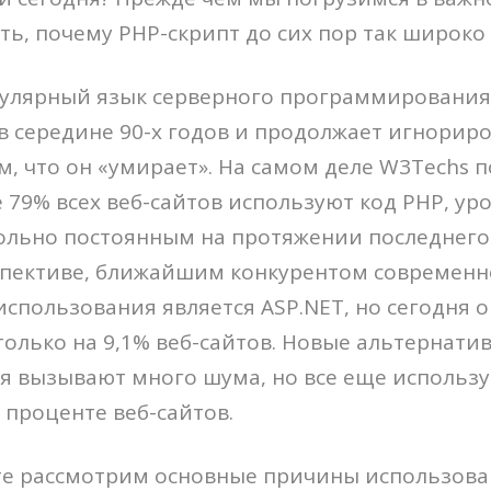
ть, почему PHP-скрипт до сих пор так широко 
пулярный язык серверного программирования
 середине 90-х годов и продолжает игнорир
м, что он «умирает». На самом деле W3Techs п
 79% всех веб-сайтов используют код PHP, ур
ольно постоянным на протяжении последнего 
спективе, ближайшим конкурентом современн
использования является ASP.NET, но сегодня о
только на 9,1% веб-сайтов. Новые альтернатив
ня вызывают много шума, но все еще использ
проценте веб-сайтов.
е рассмотрим основные причины использован