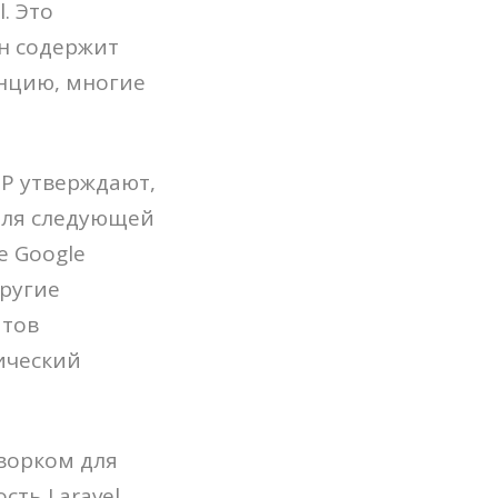
. Это
н содержит
енцию, многие
HP утверждают,
 для следующей
е Google
другие
йтов
ический
ворком для
ть Laravel,