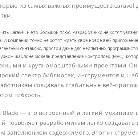
орые из самых важных преимуществ Laravel 
тки.
чить Laravel, и это большой плюс. Разработчики не хотят увязн
. И компании точно не хотят ждать свое новое веб-приложение.
егантный синтаксис, простой даже для неопытных программист
турном шаблоне модель-представление-контроллер (MVC), котор
ожными и крупномасштабными проектами. Он
рокий спектр библиотек, инструментов и шаб
работчикам создавать стабильные веб-прилож
этом гибкость.
an: Blade — это встроенный и легкий механизм
рый позволяет разработчикам легко создавать
им заполнением содержимого. Этот инструмен