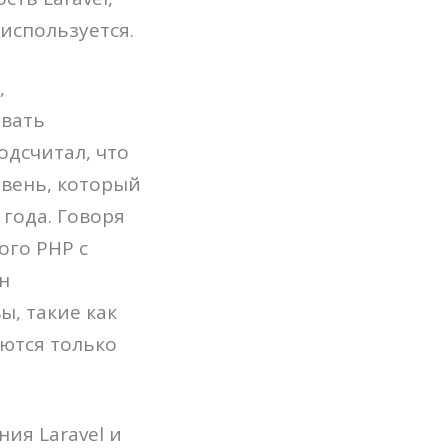
используется.
,
овать
одсчитал, что
овень, который
года. Говоря
ого PHP с
н
ы, такие как
уются только
ия Laravel и