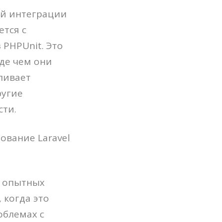
ой интеграции
ется с
PHPUnit. Это
де чем они
ливает
ругие
сти.
ование Laravel
о опытных
 когда это
облемах с