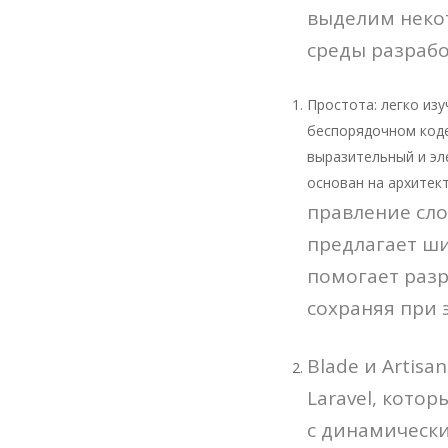
выделим некот
среды разрабо
Простота: легко изу
беспорядочном коде
выразительный и эл
основан на архитек
правление сл
предлагает ши
помогает раз
сохраняя при 
Blade и Artis
Laravel, кото
с динамическ