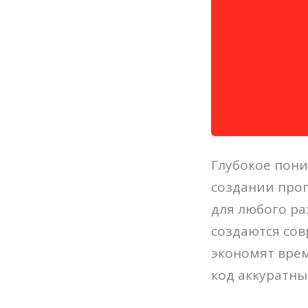
Глубокое пон
создании про
для любого ра
создаются со
экономят вре
код аккуратны