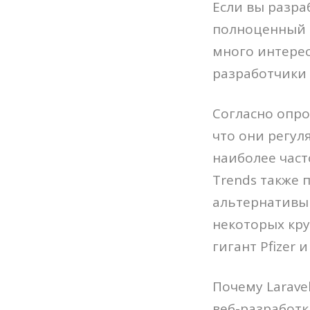
Если вы разраб
полноценный P
много интере
разработчики
Согласно опро
что они регул
наиболее част
Trends также 
альтернативы 
некоторых кр
гигант Pfizer
Почему Larave
веб-разработк