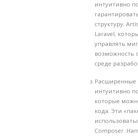
интуитивно по
гарантировать
структуру. Ar
Laravel, кото
управлять миг
возможность с
среде разрабо
Расширенные и
интуитивно п
которые можно
кода. Эти «па
использоватьс
Composer. Нап