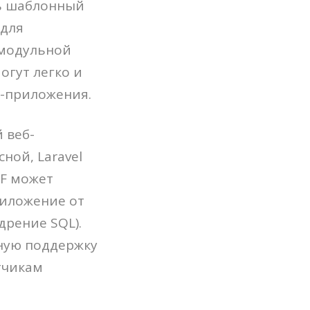
сь шаблонный
 для
 модульной
огут легко и
б-приложения.
 веб-
ной, Laravel
RF может
риложение от
дрение SQL).
ную поддержку
тчикам