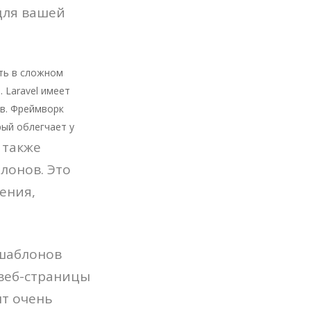
для вашей
уть в сложном
 Laravel имеет
ов. Фреймворк
ый облегчает у
 также
лонов. Это
ения,
Команда
 шаблонов
Услуги
 веб-страницы
Сферы
т очень