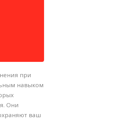
енения при
льным навыком
торых
я. Они
сохраняют ваш