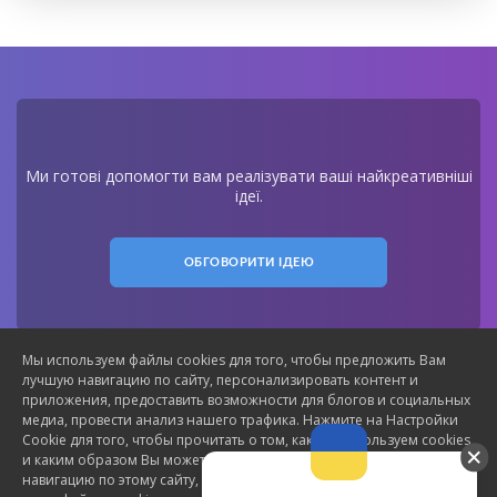
Ми готові допомогти вам реалізувати ваші найкреативніші
ідеї.
ОБГОВОРИТИ ІДЕЮ
Мы используем файлы cookies для того, чтобы предложить Вам
лучшую навигацию по сайту, персонализировать контент и
приложения, предоставить возможности для блогов и социальных
медиа, провести анализ нашего трафика. Нажмите на Настройки
Cookie для того, чтобы прочитать о том, как мы используем cookies
©
2026
Ensocore - всі права захищені
и каким образом Вы можете их контролировать. Продолжая
навигацию по этому сайту, вы соглашаетесь на использование
email:
office@ensocore.com