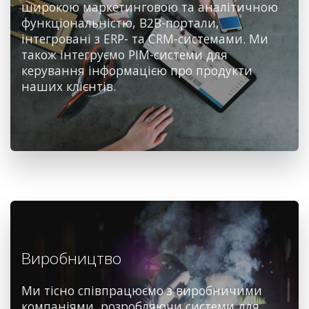
широкою маркетинговою та аналітичною
функціональністю, B2B-портали,
інтегровані з ERP- та CRM-системами. Ми
також інтегруємо PIM-системи для
керування інформацією про продукти
наших клієнтів.
Виробництво
Ми тісно співпрацюємо з виробничими
компаніями, розробляючи системи для