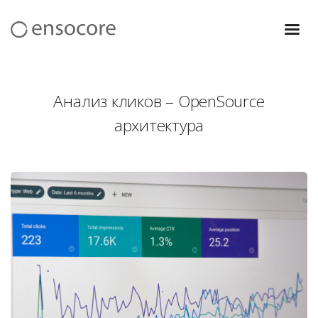
Команда
Услуги
Анализ кликов – OpenSource
Сферы
архитектура
Проекты
Вакансии
Блог
Контакты